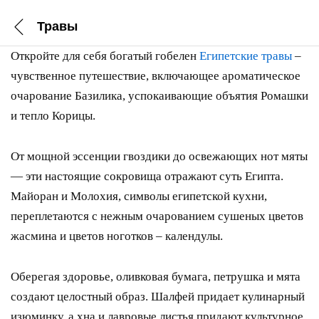
Травы
Откройте для себя богатый гобелен
Египетские травы
–
чувственное путешествие, включающее ароматическое
очарование Базилика, успокаивающие объятия Ромашки
и тепло Корицы.
От мощной эссенции гвоздики до освежающих нот мяты
— эти настоящие сокровища отражают суть Египта.
Майоран и Молохия, символы египетской кухни,
переплетаются с нежным очарованием сушеных цветов
жасмина и цветов ноготков – календулы.
Оберегая здоровье, оливковая бумага, петрушка и мята
создают целостный образ. Шалфей придает кулинарный
изюминку, а хна и лавровые листья придают культурное