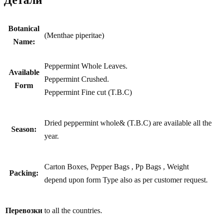
Детали
Botanical
(Menthae piperitae)
Name:
Peppermint Whole Leaves.
Available
Peppermint Crushed.
Form
Peppermint Fine cut (T.B.C)
Dried peppermint whole& (T.B.C) are available all the
Season:
year.
Carton Boxes, Pepper Bags , Pp Bags , Weight
Packing:
depend upon form Type also as per customer request.
Перевозки
to all the countries.