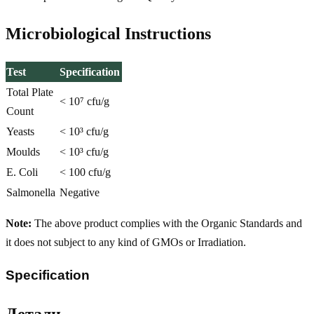
Microbiological Instructions
Test
Specification
Total Plate
< 10⁷ cfu/g
Count
Yeasts
< 10³ cfu/g
Moulds
< 10³ cfu/g
E. Coli
< 100 cfu/g
Salmonella
Negative
Note:
The above product complies with the Organic Standards and
it does not subject to any kind of GMOs or Irradiation.
Specification